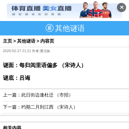
✕
其他谜语
主页
>
其他谜语
> 内容页
2020-02-27 21:21 作者:潘洁妹
谜面：每归闾里语偏多 （宋诗人）
谜底：吕诲
上一篇：
此日街边逢杜迁 （市招）
下一篇：
约期二月到江西 （宋诗人）
相关内容