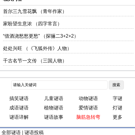
首尔三九雪花飘 （青年作家）
家盼望生意浓 （四字常言）
“借酒浇愁愁更愁” （探骊二3+2+2）
处处兴旺 （《飞狐外传》人物）
千古名节一文传 （三国人物）
搞笑谜语
儿童谜语
动物谜语
字谜
成语谜语
植物谜语
爱情谜语
灯谜
谜语详解
谜语故事
脑筋急转弯
更多
全部谜语
|
谜语投稿