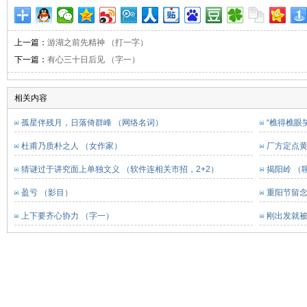
上一篇：
游湖之前先精神 （打一字）
下一篇：
有心三十日后见 （字一）
相关内容
孤星伴残月，日落倚群峰 （网络名词）
“樵得樵眼
杜甫乃质朴之人 （女作家）
厂方定点黄
猜谜过于讲究面上单独文义 （软件连相关市招，2+2）
揭阳岭 （
盈亏 （影目）
重阳节留念
上下要齐心协力 （字一）
刚出发就被