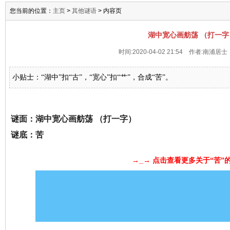
您当前的位置：
主页
>
其他谜语
> 内容页
湖中宽心画舫荡 （打一字
时间:2020-04-02 21:54 作者:南浦居
小贴士：“湖中”扣“古”，“宽心”扣“艹”，合成“苦”。
谜面：湖中宽心画舫荡 （打一字）
谜底：苦
→_→ 点击查看更多关于“苦”