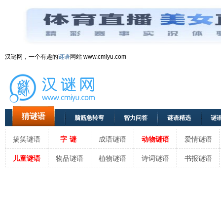
汉谜网，一个有趣的
谜语
网站 www.cmiyu.com
猜谜语
脑筋急转弯
智力问答
谜语精选
谜
搞笑谜语
字谜
成语谜语
动物谜语
爱情谜语
儿童谜语
物品谜语
植物谜语
诗词谜语
书报谜语