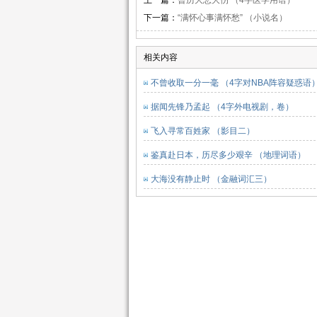
上一篇：
曾历大悲大伤 （4字医学用语）
下一篇：
“满怀心事满怀愁” （小说名）
相关内容
不曾收取一分一毫 （4字对NBA阵容疑惑语
据闻先锋乃孟起 （4字外电视剧，卷）
飞入寻常百姓家 （影目二）
鉴真赴日本，历尽多少艰辛 （地理词语）
大海没有静止时 （金融词汇三）