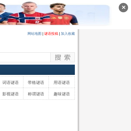
✕
网站地图
|
谜语投稿
|
加入收藏
词语谜语
带格谜语
用语谜语
影视谜语
称谓谜语
趣味谜语