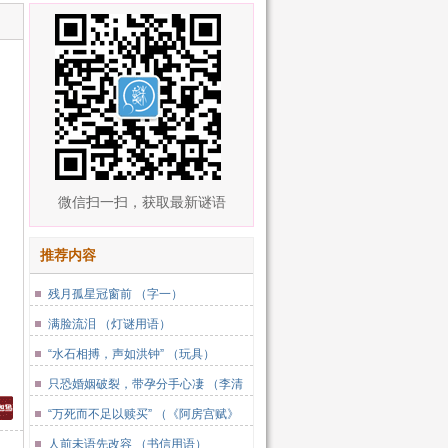
微信扫一扫，获取最新谜语
推荐内容
残月孤星冠窗前 （字一）
满脸流泪 （灯谜用语）
“水石相搏，声如洪钟” （玩具）
只恐婚姻破裂，带孕分手心凄 （李清
照词）
“万死而不足以赎买” （《阿房宫赋》
一句）
人前未语先改容 （书信用语）