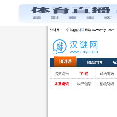
汉谜网，一个有趣的
谜语
网站 www.cmiyu.com
猜谜语
脑筋急转弯
智
搞笑谜语
字谜
成语谜语
儿童谜语
物品谜语
植物谜语