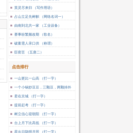
英灵尽来归 （写作用语）
占山立足先树帜 （网络名词一）
由南到北共一家 （工业设备）
赛事纷繁频改期 （歌名）
破案需人录口供 （称谓）
臣密言 （五唐二）
点击排行
一山更比一山高 （打一字）
一个小锅炒豆豆，三颗豆，两颗掉外
边，一颗留中间。 （打一字）
君在京城 （打一字）
提前赶考 （打一字）
树立信心迎朝阳 （打一字）
台上月下比高低 （打一字）
星出日隐明月照 （打一字）