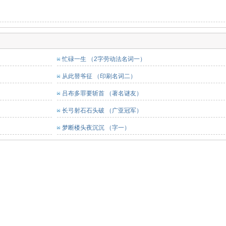
）
忙碌一生 （2字劳动法名词一）
从此替爷征 （印刷名词二）
吕布多罪要斩首 （著名谜友）
长弓射石石头破 （广亚冠军）
梦断楼头夜沉沉 （字一）