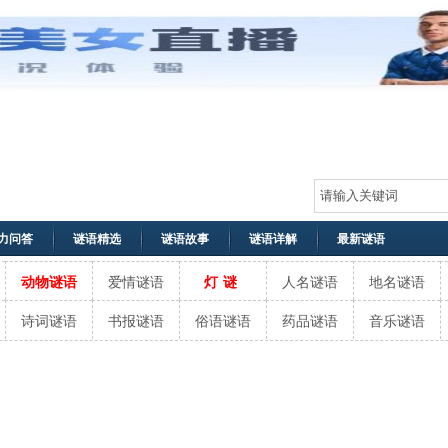
力问答
谜语精选
谜语故事
谜语详解
最新谜语
动物谜语
爱情谜语
灯谜
人名谜语
地名谜语
诗词谜语
书报谜语
俗语谜语
药品谜语
音乐谜语