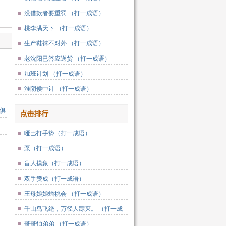
没借款者要重罚 （打一成语）
桃李满天下 （打一成语）
生产鞋袜不对外 （打一成语）
老沈阳已答应送货 （打一成语）
加班计划 （打一成语）
淮阴侯中计 （打一成语）
俱
点击排行
哑巴打手势（打一成语）
泵（打一成语）
盲人摸象（打一成语）
双手赞成（打一成语）
王母娘娘蟠桃会 （打一成语）
千山鸟飞绝，万径人踪灭。 （打一成
语）
哥哥怕弟弟 （打一成语）