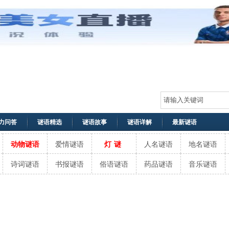
力问答
谜语精选
谜语故事
谜语详解
最新谜语
动物谜语
爱情谜语
灯谜
人名谜语
地名谜语
诗词谜语
书报谜语
俗语谜语
药品谜语
音乐谜语