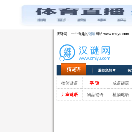
汉谜网，一个有趣的
谜语
网站 www.cmiyu.com
猜谜语
脑筋急转弯
智
搞笑谜语
字谜
成语谜语
儿童谜语
物品谜语
植物谜语