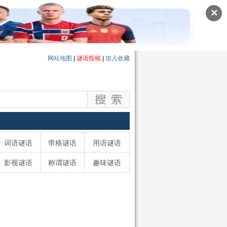
✕
网站地图
|
谜语投稿
|
加入收藏
词语谜语
带格谜语
用语谜语
影视谜语
称谓谜语
趣味谜语