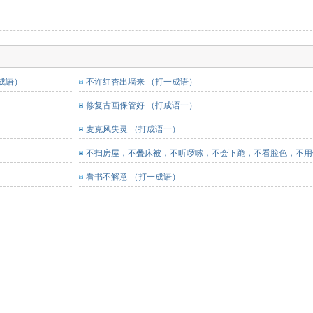
成语）
不许红杏出墙来 （打一成语）
修复古画保管好 （打成语一）
麦克风失灵 （打成语一）
不扫房屋，不叠床被，不听啰嗦，不会下跪，不看脸色，不用
内。 （打一成语）
看书不解意 （打一成语）