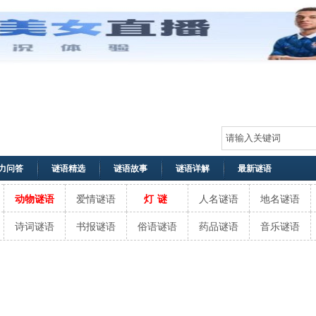
力问答
谜语精选
谜语故事
谜语详解
最新谜语
动物谜语
爱情谜语
灯谜
人名谜语
地名谜语
诗词谜语
书报谜语
俗语谜语
药品谜语
音乐谜语