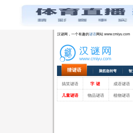
汉谜网，一个有趣的
谜语
网站 www.cmiyu.com
猜谜语
脑筋急转弯
智
搞笑谜语
字谜
成语谜语
儿童谜语
物品谜语
植物谜语