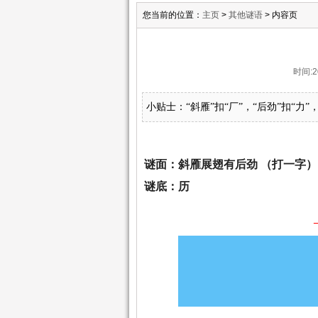
您当前的位置：
主页
>
其他谜语
> 内容页
时间:2
小贴士：“斜雁”扣“厂”，“后劲”扣“力”
谜面：斜雁展翅有后劲 （打一字）
谜底：历