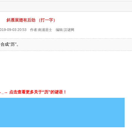
斜雁展翅有后劲 （打一字）
019-09-03 20:53 作者:南浦居士 编辑:
汉谜网
，合成“历”。
→_→ 点击查看更多关于“历”的谜语！