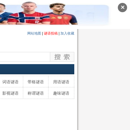
✕
网站地图
|
谜语投稿
|
加入收藏
词语谜语
带格谜语
用语谜语
影视谜语
称谓谜语
趣味谜语