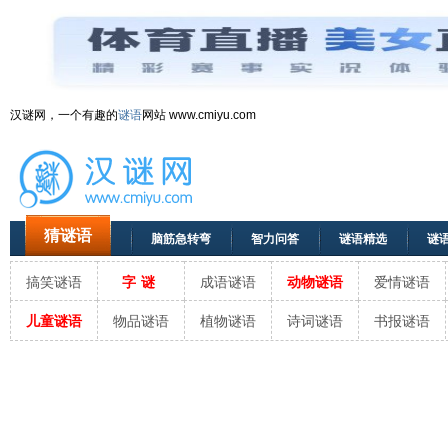
汉谜网，一个有趣的
谜语
网站 www.cmiyu.com
猜谜语
脑筋急转弯
智力问答
谜语精选
谜
搞笑谜语
字谜
成语谜语
动物谜语
爱情谜语
儿童谜语
物品谜语
植物谜语
诗词谜语
书报谜语