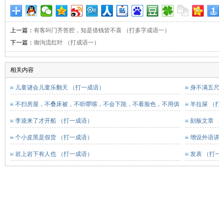
上一篇：
有客叫门齐答腔，知是借钱皆不喜 （打多字成语一）
下一篇：
御沟流红叶 （打成语一）
相关内容
儿童谜会儿童乐翻天 （打一成语）
身不满五尺
不扫房屋，不叠床被，不听啰嗦，不会下跪，不看脸色，不用俱
羊拉屎 （
内。 （打一成语）
李逵来了才开船 （打一成语）
刻板文章 
个小皮黑是假货 （打一成语）
增设外语讲
岩上岩下有人也 （打一成语）
发表 （打