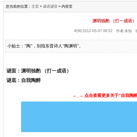
您当前的位置：
主页
>
成语谜语
> 内容页
渊明独酌 （打一成语）
时间:2012-05-07 08:52 作者:未知 
小贴士：“陶”，别指东晋诗人“陶渊明”。
谜面：渊明独酌 （打一成语）
谜底：自我陶醉
→_→ 点击查看更多关于“自我陶