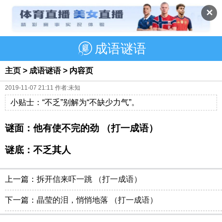
✕
成语谜语
主页
>
成语谜语
> 内容页
2019-11-07 21:11 作者:未知
小贴士：“不乏”别解为“不缺少力气”。
谜面：他有使不完的劲 （打一成语）
谜底：不乏其人
上一篇：
拆开信来吓一跳 （打一成语）
下一篇：
晶莹的泪，悄悄地落 （打一成语）