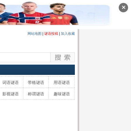
✕
网站地图
|
谜语投稿
|
加入收藏
词语谜语
带格谜语
用语谜语
影视谜语
称谓谜语
趣味谜语