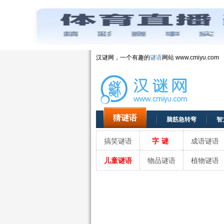
汉谜网，一个有趣的
谜语
网站 www.cmiyu.com
猜谜语
脑筋急转弯
智
搞笑谜语
字谜
成语谜语
儿童谜语
物品谜语
植物谜语