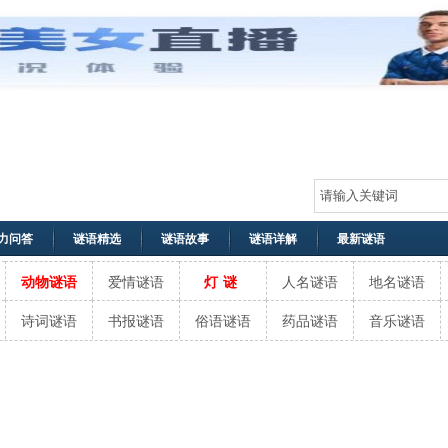
力问答
谜语精选
谜语故事
谜语详解
最新谜语
动物谜语
爱情谜语
灯谜
人名谜语
地名谜语
诗词谜语
书报谜语
俗语谜语
药品谜语
音乐谜语